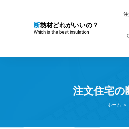
コ
ン
注
テ
ン
断熱材どれがいいの？
ツ
Which is the best insulation
へ
ス
キ
ッ
プ
注文住宅の
ホーム