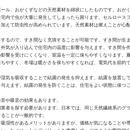
ボール、おがくずなどの天然素材を綿状にしたものです。おが
住宅内で虫が大量に発生してしまったら困ります。セルロース
を加えて防虫性が高められています。天然素材は燃えことが心
をするので、すき間なく充填することが可能です。すき間が生
ら外気が入り込んで住宅内の温度に影響を与えます。すき間を
の影響を受けにくくなり、室温を一定に保ちやすくなります。
保ちやすく、冬場は暖かさを保ちやすくなれば、電気代を節約
が湿気を吸収することで結露の発生を抑えます。結露を放置し
を与えます。結露の発生を防ぐことは、住宅をよい状態に保つ
防音や吸音の効果もあります。
門業者を探す必要があります。日本では、同じ天然繊維系のグ
することが一般的です。
く吸湿性があるメリットがありますが、価格が気になることや