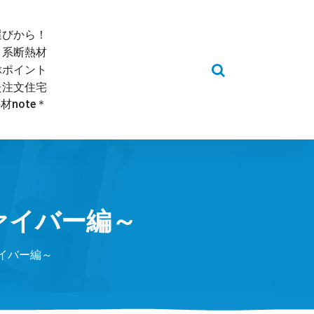
選びから！
ク系断熱材
ぶポイント
た注文住宅
note＊
ァイバー編～
イバー編～