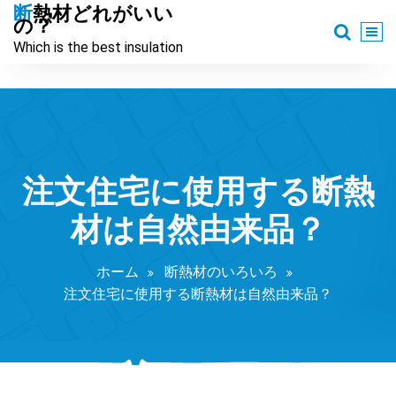
コ
断熱材どれがいい
の？
ン
Which is the best insulation
テ
ン
ツ
へ
ス
キ
ッ
注文住宅に使用する断熱
プ
材は自然由来品？
ホーム
断熱材のいろいろ
注文住宅に使用する断熱材は自然由来品？