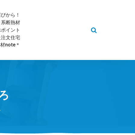
選びから！
ク系断熱材
ぶポイント
た注文住宅
note＊
ろ
ろ