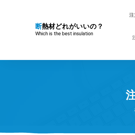
コ
ン
注
テ
ン
断熱材どれがいいの？
ツ
Which is the best insulation
へ
ス
キ
ッ
プ