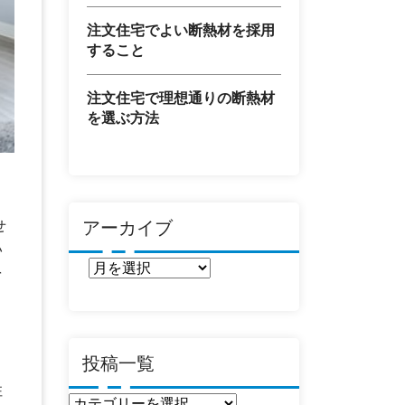
注文住宅でよい断熱材を採用
すること
注文住宅で理想通りの断熱材
を選ぶ方法
アーカイブ
せ
い
ア
を
ー
カ
イ
ブ
投稿一覧
住
投