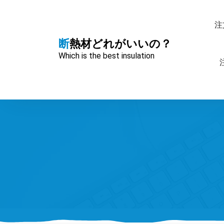
コ
ン
注
テ
ン
断熱材どれがいいの？
ツ
Which is the best insulation
へ
ス
キ
ッ
プ