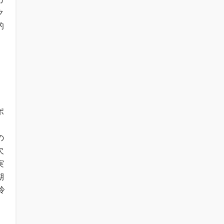
ク
的
1
ポ
、
の
欠
実
期
冷