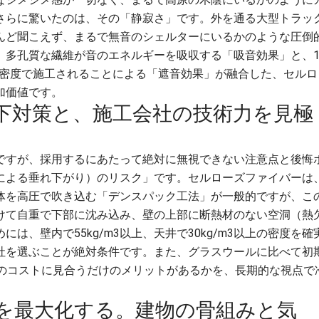
さらに驚いたのは、その「静寂さ」です。外を通る大型トラッ
んど聞こえず、まるで無音のシェルターにいるかのような圧倒
、多孔質な繊維が音のエネルギーを吸収する「吸音効果」と、
いう高密度で施工されることによる「遮音効果」が融合した、セルロ
加価値です。
下対策と、施工会社の技術力を見極
ですが、採用するにあたって絶対に無視できない注意点と後悔
による垂れ下がり）のリスク」です。セルローズファイバーは
体を高圧で吹き込む「デンスパック工法」が一般的ですが、こ
けて自重で下部に沈み込み、壁の上部に断熱材のない空洞（熱
は、壁内で55kg/m3以上、天井で30kg/m3以上の密度を確
社を選ぶことが絶対条件です。また、グラスウールに比べて初
そのコストに見合うだけのメリットがあるかを、長期的な視点で
を最大化する。建物の骨組みと気