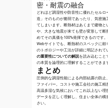
密・耐震の融合
どれほど調湿性や防音性に優れたセルロ
造」そのものが脆弱であったり、気密施
てしまいます。断熱材はあくまで建物と
や、大きな地震が来ても壁が変形して断
めてその真価を100%発揮できるのです
Webサイトでも、断熱材のスペックに
のトポロジーや工法が詳細に明記されて
の重要性についての解説
を読み込むこと
の本質を論理的に理解することができま
まとめ
圧倒的な調湿性能による内部結露の防止
ファイバー。コストや施工会社の施工精
高温多湿な気候においてこれ以上ない理
データを正しく理解し、住まい全体の構
さい。