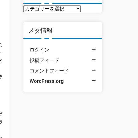
投
稿
一
」
メタ情報
覧
の
ログイン
ン
投稿フィード
水
コメントフィード
乾
WordPress.org
だ
歩
カ