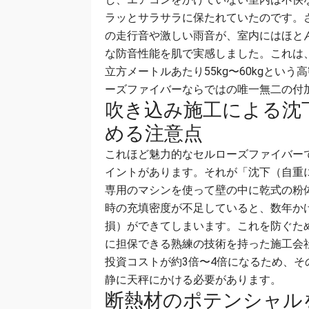
ラッとサラサラに保たれていたのです。
の走行音や激しい雨音が、室内にはほと
な防音性能を肌で実感しました。これは
立方メートルあたり55kg〜60kgと
ーズファイバーならではの唯一無二の付
吹き込み施工による沈
める注意点
これほど魅力的なセルローズファイバー
イントがあります。それが「沈下（自重
専用のマシンを使って壁の中に乾式の粉
時の充填密度が不足していると、数年か
損）ができてしまいます。これを防ぐために
に担保できる熟練の技術を持った施工会
投資コストが約3倍〜4倍になるため、
静に天秤にかける必要があります。
断熱材のポテンシャル