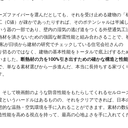
ーズファイバーを選んだとしても、それを受け止める建物の「
工（C値）が疎かであったりすれば、そのポテンシャルは半減
いう器の一部であり、壁内の湿気の逃げ道をつくる外壁通気工
熱材を潰さないための強固な耐震性能と組み合わさることで、
。私が日頃から建材の研究でチェックしている住宅会社さんの
頼り切るのではなく、建物の基本性能をトータルで底上げするた
いました。
断熱材の力を100%引き出すための確かな構造と性能
で、単なる素材選びから一歩進んだ、本当に長持ちする家づく
す。
、そして映画館のような防音性能をもたらしてくれるセルロー
度というハードルはあるものの、それをクリアできれば、日本
想的な温熱・空気環境を手に入れることができます。素材の数
造性能を高める視点を持って、最高の心地よさを手に入れてく