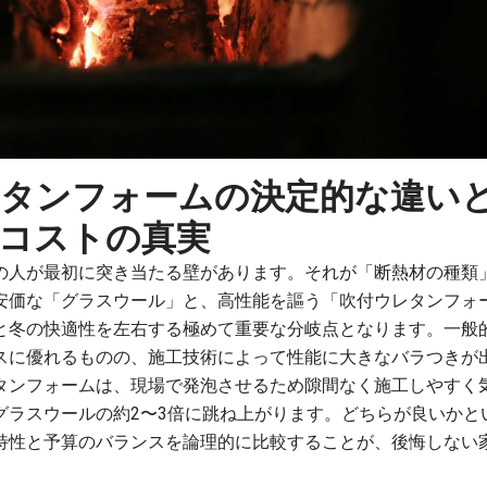
タンフォームの決定的な違い
コストの真実
の人が最初に突き当たる壁があります。それが「断熱材の種類
安価な「グラスウール」と、高性能を謳う「吹付ウレタンフォ
と冬の快適性を左右する極めて重要な分岐点となります。一般
スに優れるものの、施工技術によって性能に大きなバラつきが
タンフォームは、現場で発泡させるため隙間なく施工しやすく
グラスウールの約2〜3倍に跳ね上がります。どちらが良いかと
特性と予算のバランスを論理的に比較することが、後悔しない