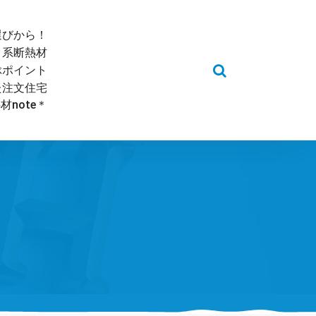
選びから！
ク系断熱材
ぶポイント
た注文住宅
note＊