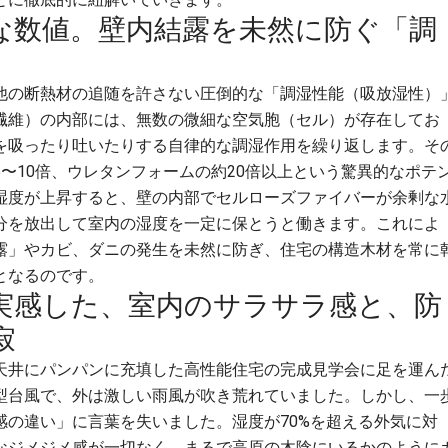
な数値。壁内結露を未然に防ぐ「調
他の断熱材の追随を許さない圧倒的な「調湿性能（吸放湿性）
繊維）の内部には、無数の微細な空気胞（セル）が存在してお
を吸ったり吐いたりする自律的な調湿作用を繰り返します。そ
〜10倍、ウレタンフォームの約20倍以上という驚異的なポテ
湿度が上昇すると、壁の内部でセルローズファイバーが余剰な
分を放出して室内の湿度を一定に保とうと働きます。これによ
露」やカビ、ダニの発生を未然に防ぎ、住宅の構造木材を常に
となるのです。
実感した、室内のサラサラ感と、防
寂
天井にパンパンに充填した高性能住宅の完成見学会に足を運ん
型台風で、外は激しい雨風が吹き荒れていました。しかし、一
感の違い」に言葉を失いました。湿度が70%を超える外気に対
なジメジメ感が一切なく、まるで高原の木陰にいるかのように