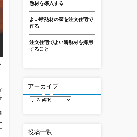
熱材を導入する
よい断熱材の家を注文住宅で
作る
注文住宅でよい断熱材を採用
すること
ズ
アーカイブ
な
を
ア
ー
ー
常
カ
工
イ
た
ブ
投稿一覧