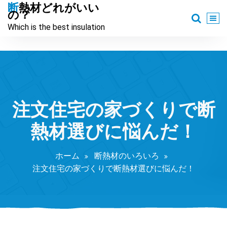
コ
断熱材どれがいい
の？
ン
Which is the best insulation
テ
ン
ツ
へ
ス
キ
ッ
注文住宅の家づくりで断
プ
熱材選びに悩んだ！
ホーム
断熱材のいろいろ
注文住宅の家づくりで断熱材選びに悩んだ！