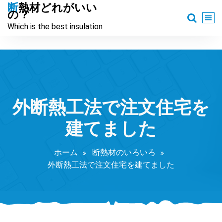
コ
断熱材どれがいい
の？
ン
Which is the best insulation
テ
ン
ツ
へ
ス
キ
ッ
外断熱工法で注文住宅を
プ
建てました
ホーム
断熱材のいろいろ
外断熱工法で注文住宅を建てました