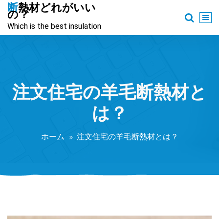
コ
断熱材どれがいい
の？
ン
Which is the best insulation
テ
ン
ツ
へ
ス
注文住宅の羊毛断熱材と
キ
ッ
は？
プ
ホーム
注文住宅の羊毛断熱材とは？